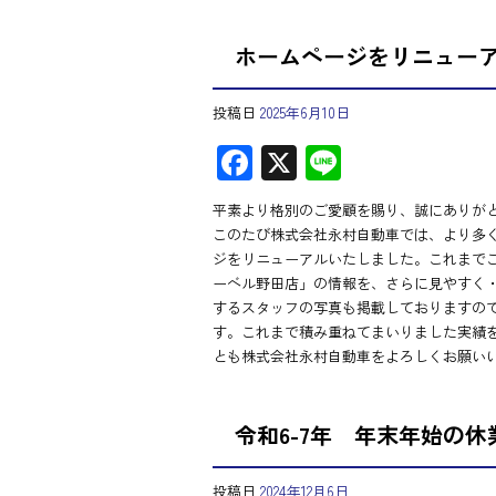
ホームページをリニュー
投稿日
2025年6月10日
F
X
Li
ac
ne
平素より格別のご愛顧を賜り、誠にありが
e
このたび株式会社永村自動車では、より多
b
ジをリニューアルいたしました。これまで
ーベル野田店」の情報を、さらに見やすく
o
するスタッフの写真も掲載しておりますの
ok
す。これまで積み重ねてまいりました実績
とも株式会社永村自動車をよろしくお願い
令和6-7年 年末年始の休
投稿日
2024年12月6日