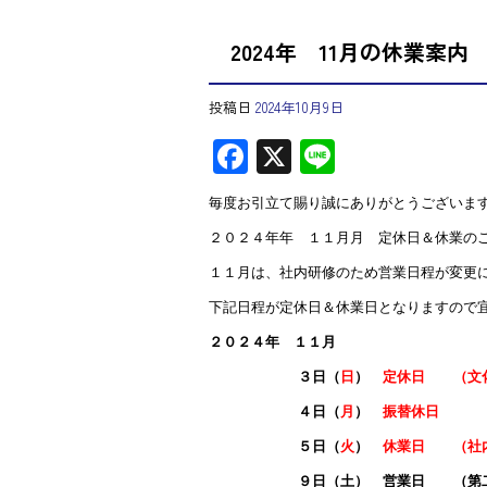
2024年 11月の休業案内
投稿日
2024年10月9日
F
X
Li
ac
ne
毎度お引立て賜り誠にありがとうございま
e
２０２４年年 １１月月 定休日＆休業の
b
１１月は、社内研修のため営業日程が変更
o
下記日程が定休日＆休業日となりますので
ok
２０２４年 １１月
３日（
日
）
定休日 （文
４日（
月
）
振替休日
５日（
火
）
休業日 （社
９日（土） 営業日 （第二