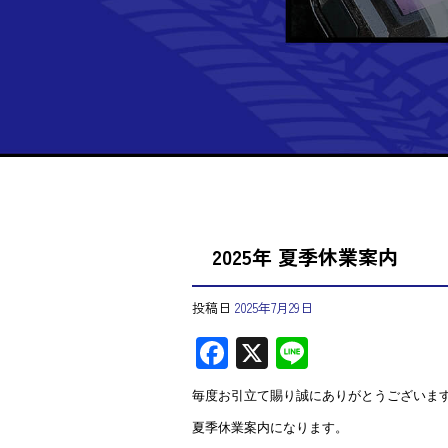
2025年 夏季休業案内
投稿日
2025年7月29日
F
X
Li
ac
ne
毎度お引立て賜り誠にありがとうございま
e
夏季休業案内になります。