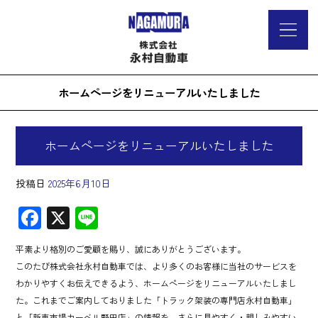
ホームページをリニューアルいたしました
ホームページをリニューアルいたしました
投稿日
2025年6月10日
F
X
Li
ac
ne
平素より格別のご愛顧を賜り、誠にありがとうございます。
e
このたび株式会社永村自動車では、より多くのお客様に当社のサービスを
b
わかりやすくお伝えできるよう、ホームページをリニューアルいたしまし
o
た。これまでご案内しておりました「トラック架装の専門店永村自動車」
と「新車市場カーベル野田店」の情報を、さらに見やすく・親しみやすい