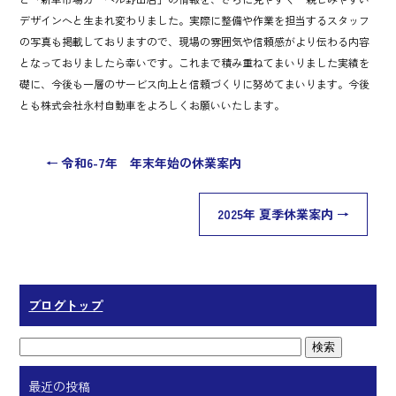
ok
デザインへと生まれ変わりました。実際に整備や作業を担当するスタッフ
の写真も掲載しておりますので、現場の雰囲気や信頼感がより伝わる内容
となっておりましたら幸いです。これまで積み重ねてまいりました実績を
礎に、今後も一層のサービス向上と信頼づくりに努めてまいります。今後
とも株式会社永村自動車をよろしくお願いいたします。
←
令和6-7年 年末年始の休業案内
2025年 夏季休業案内
→
ブログトップ
最近の投稿