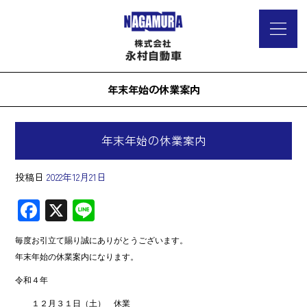
年末年始の休業案内
年末年始の休業案内
投稿日
2022年12月21日
F
X
Li
ac
ne
毎度お引立て賜り誠にありがとうございます。
e
年末年始の休業案内になります。
b
令和４年
o
１２月３１日（土） 休業