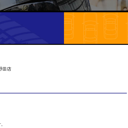
野田店
す。