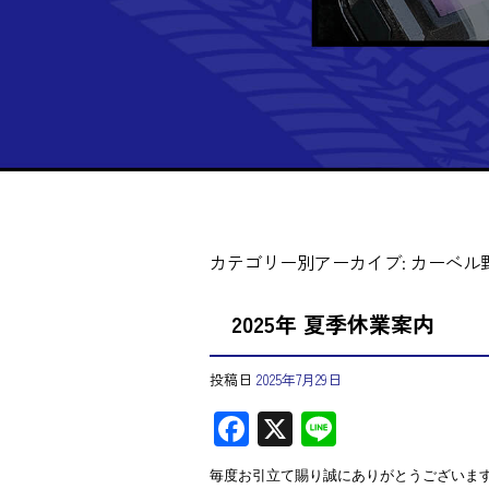
カテゴリー別アーカイブ:
カーベル
2025年 夏季休業案内
投稿日
2025年7月29日
F
X
Li
ac
ne
毎度お引立て賜り誠にありがとうございま