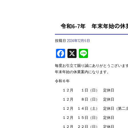
令和6-7年 年末年始の休
投稿日
2024年12月6日
F
X
Li
ac
ne
毎度お引立て賜り誠にありがとうございま
e
年末年始の休業案内になります。
b
令和６年
o
１２月 １日（日） 定休日
ok
１２月 ８日（日） 定休日
１２月 １４日（土） 定休日（第二
１２月 １５日（日） 定休日
１２月 ２２日（日） 定休日