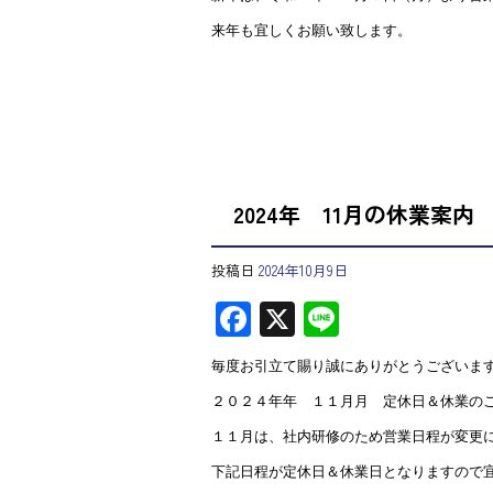
来年も宜しくお願い致します。
2024年 11月の休業案内
投稿日
2024年10月9日
F
X
Li
ac
ne
毎度お引立て賜り誠にありがとうございま
e
２０２４年年 １１月月 定休日＆休業の
b
１１月は、社内研修のため営業日程が変更
o
下記日程が定休日＆休業日となりますので