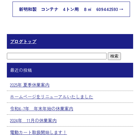
o
新明和製 コンテナ 4トン用 ８㎥ 609442593
→
ok
ブログトップ
最近の投稿
2025年 夏季休業案内
ホームページをリニューアルいたしました
令和6-7年 年末年始の休業案内
2024年 11月の休業案内
電動カート取扱開始します！