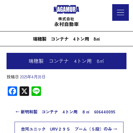
瑞穂製 コンテナ 4トン用 8㎥
瑞穂製 コンテナ 4トン用 8㎥
投稿日
2025年4月28日
F
X
Li
ac
ne
e
←
新明和製 コンテナ 4トン用 ８㎥ 606440095
b
o
古河ユニック URV２９５ ブーム（５段）のみ
→